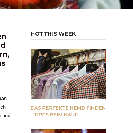
HOT THIS WEEK
en
nd
rn,
as
man
ach
DAS PERFEKTE HEMD FINDEN
– TIPPS BEIM KAUF
n und