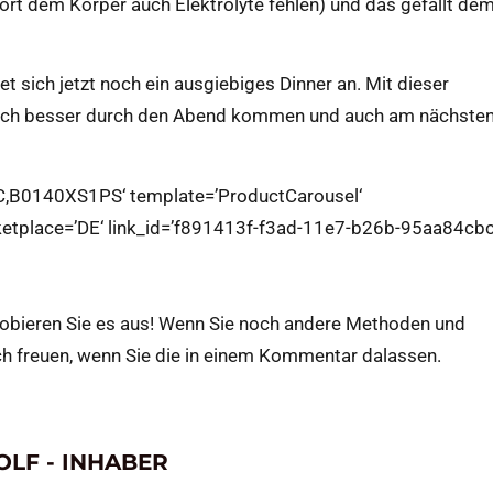
 dort dem Körper auch Elektrolyte fehlen) und das gefällt de
tet sich jetzt noch ein ausgiebiges Dinner an. Mit dieser
tlich besser durch den Abend kommen und auch am nächste
C,B0140XS1PS‘ template=’ProductCarousel‘
etplace=’DE‘ link_id=’f891413f-f3ad-11e7-b26b-95aa84cbc
obieren Sie es aus! Wenn Sie noch andere Methoden und
h freuen, wenn Sie die in einem Kommentar dalassen.
LF - INHABER