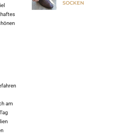
SOCKEN
iel
zhaftes
chönen
efahren
ich am
 Tag
lien
en