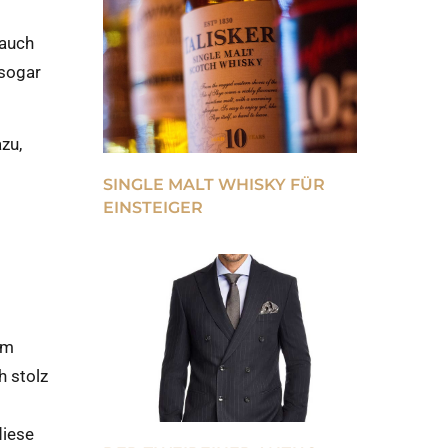
 auch
 sogar
zu,
SINGLE MALT WHISKY FÜR
EINSTEIGER
am
h stolz
diese