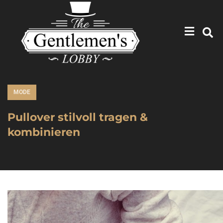
MODE
Pullover stilvoll tragen &
kombinieren