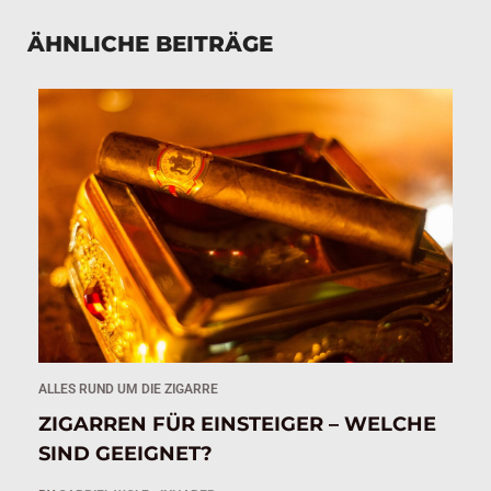
ÄHNLICHE BEITRÄGE
ALLES RUND UM DIE ZIGARRE
AL
IG
ZIGARREN FÜR EINSTEIGER – WELCHE
Z
SIND GEEIGNET?
A