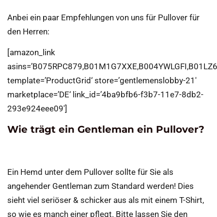
Anbei ein paar Empfehlungen von uns für Pullover für
den Herren:
[amazon_link
asins=’B075RPC879,B01M1G7XXE,B004YWLGFI,B01LZ6
template=’ProductGrid‘ store=’gentlemenslobby-21′
marketplace=’DE‘ link_id=’4ba9bfb6-f3b7-11e7-8db2-
293e924eee09′]
Wie trägt ein Gentleman ein Pullover?
Ein Hemd unter dem Pullover sollte für Sie als
angehender Gentleman zum Standard werden! Dies
sieht viel seriöser & schicker aus als mit einem T-Shirt,
so wie es manch einer pflegt. Bitte lassen Sie den