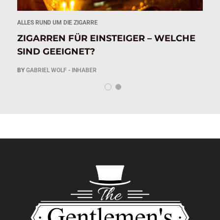
ALLES RUND UM DIE ZIGARRE
AL
IG
ZIGARREN FÜR EINSTEIGER – WELCHE
Z
SIND GEEIGNET?
A
BY
GABRIEL WOLF - INHABER
B