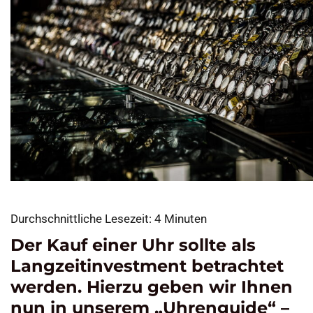
Durchschnittliche Lesezeit:
4
Minuten
Der Kauf einer Uhr sollte als
Langzeitinvestment betrachtet
werden. Hierzu geben wir Ihnen
nun in unserem „Uhrenguide“ –