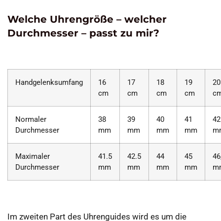
Welche Uhrengröße – welcher
Durchmesser – passt zu mir?
Handgelenksumfang
16
17
18
19
20
cm
cm
cm
cm
c
Normaler
38
39
40
41
42
Durchmesser
mm
mm
mm
mm
m
Maximaler
41.5
42.5
44
45
46
Durchmesser
mm
mm
mm
mm
m
Im zweiten Part des Uhrenguides wird es um die