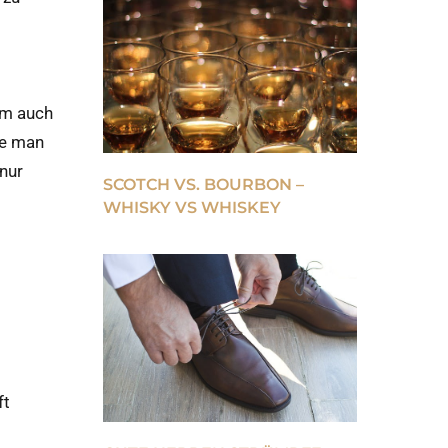
em auch
ie man
nur
SCOTCH VS. BOURBON –
WHISKY VS WHISKEY
ft