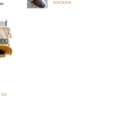
SOCKEN
en
 Sie