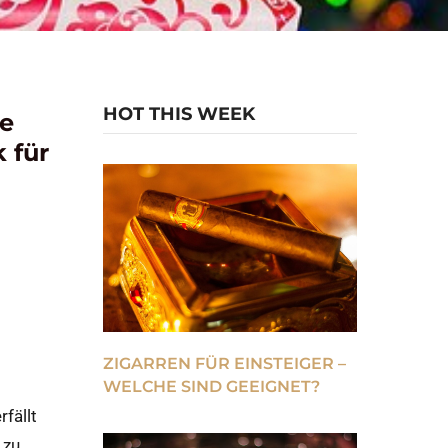
HOT THIS WEEK
le
 für
ZIGARREN FÜR EINSTEIGER –
WELCHE SIND GEEIGNET?
fällt
 zu