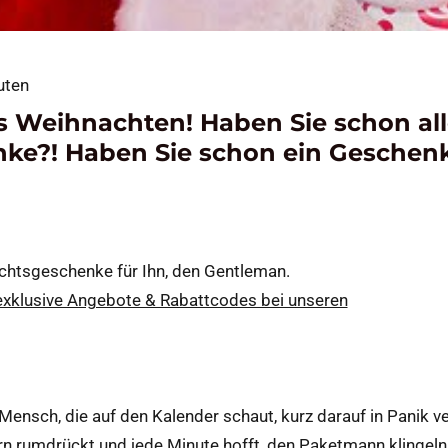
uten
s Weihnachten! Haben Sie schon al
e?! Haben Sie schon ein Geschenk
chtsgeschenke für Ihn, den Gentleman.
klusive Angebote & Rabattcodes bei unseren
ensch, die auf den Kalender schaut, kurz darauf in Panik ver
ern rumdrückt und jede Minute hofft, den Paketmann klingeln