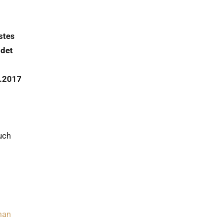
stes
ndet
2.2017
uch