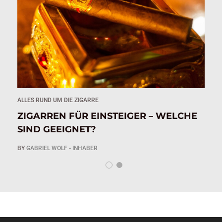
ALLES RUND UM DIE ZIGARRE
AL
IG
ZIGARREN FÜR EINSTEIGER – WELCHE
Z
SIND GEEIGNET?
A
BY
GABRIEL WOLF - INHABER
B