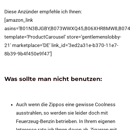
Diese Anzünder empfehle ich Ihnen:
[amazon_link
asins=’B01N3BJGBY,B073WWXQ45,B06XHR8MW8,B07
template=’ProductCarousel‘ store=’gentlemenslobby-
21′ marketplace=’DE‘ link_id=’3ed2a31e-b370-11e7-
8b39-9b4f450e9f47′]
Was sollte man nicht benutzen:
Auch wenn die Zippos eine gewisse Coolness
ausstrahlen, so werden sie leider doch mit
Feuerzeug-Benzin betrieben. In Ihrem eigenen
Interesse rate ich Ihnen davon ab, Zigarren mit