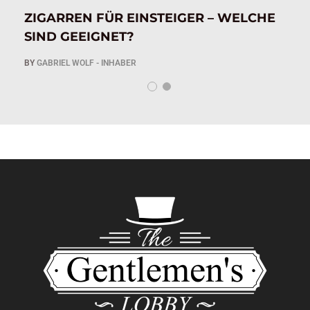
IG
ZIGARREN FÜR EINSTEIGER – WELCHE
Z
SIND GEEIGNET?
A
BY
GABRIEL WOLF - INHABER
B