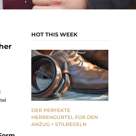
HOT THIS WEEK
her
t
tel
DER PERFEKTE
HERRENGÜRTEL FÜR DEN
ANZUG + STILREGELN
 Form