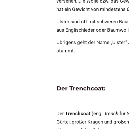
versehen. Die Wolle bzw. das Gew
hat ein Gewicht von mindestens
Ulster sind oft mit schweren Bau
aus Englischleder oder Baumwollf
Übrigens geht der Name „Ulster“ au
stammt.
Der Trenchcoat:
Der
Trenchcoat
(engl
.
trench
für
S
Gürtel, großer Kragen und großen