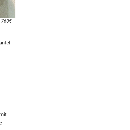
. 760€
antel
 mit
e