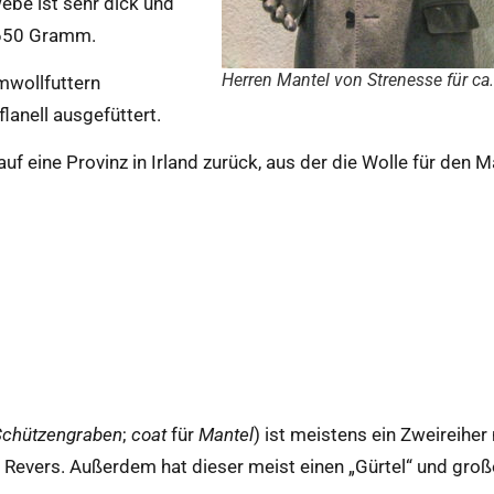
ebe ist sehr dick und
 650 Gramm.
Herren Mantel von Strenesse für ca
mwollfuttern
lanell ausgefüttert.
f eine Provinz in Irland zurück, aus der die Wolle für den M
chützengraben
;
coat
für
Mantel
) ist meistens ein Zweireiher
 Revers. Außerdem hat dieser meist einen „Gürtel“ und groß