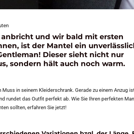
uten
 anbricht und wir bald mit ersten
en, ist der Mantel ein unverlässlic
Gentleman! Dieser sieht nicht nur
us, sondern hält auch noch warm.
in Muss in seinem Kleiderschrank. Gerade zu einem Anzug is
d rundet das Outfit perfekt ab. Wie Sie Ihren perfekten Man
en sollten, erfahren Sie jetzt!
rschiedenen Variationen bzgl. der Länge,