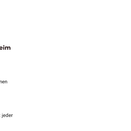
beim
nnen
 jeder